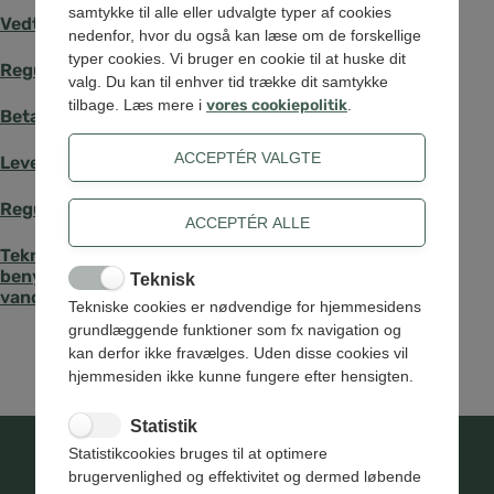
samtykke til alle eller udvalgte typer af cookies
Vedtægter for SK Varme A/S
nedenfor, hvor du også kan læse om de forskellige
typer cookies. Vi bruger en cookie til at huske dit
Regulativ for SK Vand A/S
valg. Du kan til enhver tid trække dit samtykke
tilbage. Læs mere i
vores cookiepolitik
.
Betalingsvedtægt for Spildevand
Leveringsbestemmelser for fjernvarme 2023
Regulativ for tømning af bundfældningstanke
Tekniske bestemmelser om vilkår for målere, der
benyttes til afregning eller refusion af
Teknisk
vandafledningsbidrag
Tekniske cookies er nødvendige for hjemmesidens
grundlæggende funktioner som fx navigation og
kan derfor ikke fravælges. Uden disse cookies vil
hjemmesiden ikke kunne fungere efter hensigten.
Statistik
Statistikcookies bruges til at optimere
brugervenlighed og effektivitet og dermed løbende