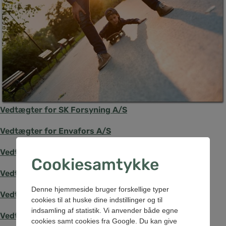
Vedtægter for SK Forsyning A/S
Vedtægter for Envafors A/S
Vedtægter for SK Energi A/S
Cookiesamtykke
Vedtægter for SK Gadelys A/S
Denne hjemmeside bruger forskellige typer
Vedtægter for SK Spildevand A/S
cookies til at huske dine indstillinger og til
indsamling af statistik. Vi anvender både egne
Vedtægter for SK Vand A/S
cookies samt cookies fra Google. Du kan give