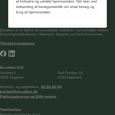
at forbedre og udvikle hjemmesiden. Det sker ved
indsamling af besøgsstatistik om antal besøg og
brug af hjemmesiden.
Envafors er et fælles serviceselskab etableret i samarbejde mellem
forsyningsselskaberne i Næstved, Slagelse og Sorø Kommuner.
Tilmeld nyhedsbrev
Envafors A/S
Nordvej 6
Ved Fjorden 18
4200 Slagelse
4700 Næstved
Hovednr. og vagttelefon:
58 36 25 00
kontakt@envafors.dk
Fakturaadresser og EAN-numre
Telefontider
Mandag-torsdag kl. 8-17