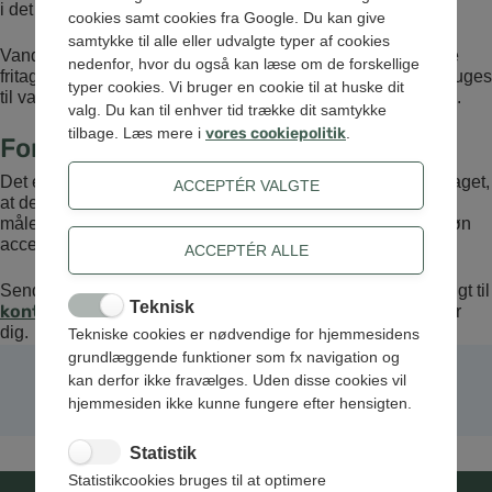
i det færdige produkt og derfor ikke ledes til kloakken.
cookies samt cookies fra Google. Du kan give
samtykke til alle eller udvalgte typer af cookies
Vand, der anvendes til andre formål i virksomheden, er ikke
nedenfor, hvor du også kan læse om de forskellige
fritaget. Eksempelvis gives der ikke fradrag for vand, der bruges
typer cookies. Vi bruger en cookie til at huske dit
til vask af biler, landbrugsmaskiner, blomstervanding el.lign.
valg. Du kan til enhver tid trække dit samtykke
tilbage. Læs mere i
vores cookiepolitik
.
Forudsætninger
Det er en forudsætning for reduktion af vandafledningsbidraget,
at den mængde, der kan søges om fradrag for, skal kunne
måles direkte via en bimåler. Vandmængder baseret på skøn
accepteres ikke.
Send venligst en mail med så mange oplysninger som muligt til
Teknisk
kontakt@envafors.dk
. Så kigger vi på sagen og kontakter
dig.
Tekniske cookies er nødvendige for hjemmesidens
grundlæggende funktioner som fx navigation og
kan derfor ikke fravælges. Uden disse cookies vil
Takstblad
hjemmesiden ikke kunne fungere efter hensigten.
Statistik
Statistikcookies bruges til at optimere