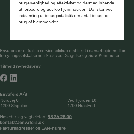
brugervenlighed og effektivitet og dermed løbende
at forbedre og udvikle hjemmesiden. Det sker ved
indsamling af besøgsstatistik om antal besøg og
brug af hjemmesiden.
Envafors er et fælles serviceselskab etableret i samarbejde mellem
forsyningsselskaberne i Næstved, Slagelse og Sorø Kommuner.
Tilmeld nyhedsbrev
Envafors A/S
Nordvej 6
Ved Fjorden 18
4200 Slagelse
4700 Næstved
Hovednr. og vagttelefon:
58 36 25 00
kontakt@envafors.dk
Fakturaadresser og EAN-numre