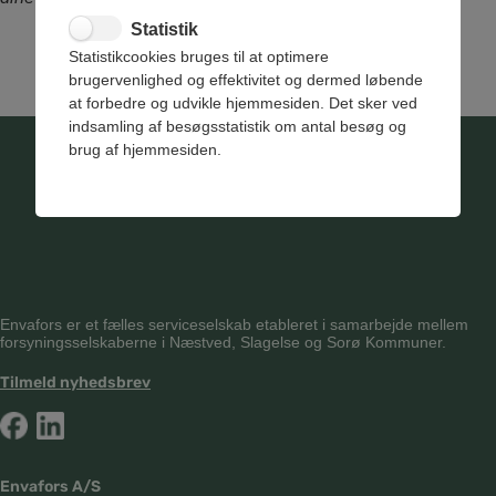
Statistik
Statistikcookies bruges til at optimere
brugervenlighed og effektivitet og dermed løbende
at forbedre og udvikle hjemmesiden. Det sker ved
indsamling af besøgsstatistik om antal besøg og
brug af hjemmesiden.
Envafors er et fælles serviceselskab etableret i samarbejde mellem
forsyningsselskaberne i Næstved, Slagelse og Sorø Kommuner.
Tilmeld nyhedsbrev
Envafors A/S