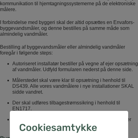
kommunikation til hjemtagningssystemerne på de elektroniske
målere.
I forbindelse med byggeri skal der altid opsættes en Envafors-
byggevandsmåler, og denne bestilles på samme måde som
almindelig vandmåler.
Bestilling af byggevandsmåler eller almindelig vandmåler
foregår i følgende steps:
Autoriseret installatør bestiller på vegne af ejer opsætning
af vandmåler. Udfyld formularen nederst på denne side.
Målerstedet skal være klar til opsætning i henhold til
DS439. Alle vores vandmålere i nye installationer SKAL
sidde vandret.
Der skal udføres tilbagestrømssikring i henhold til
EN1717.
Vi koordinerer med installatøren, hvornår opsætning er
Cookiesamtykke
muligt.