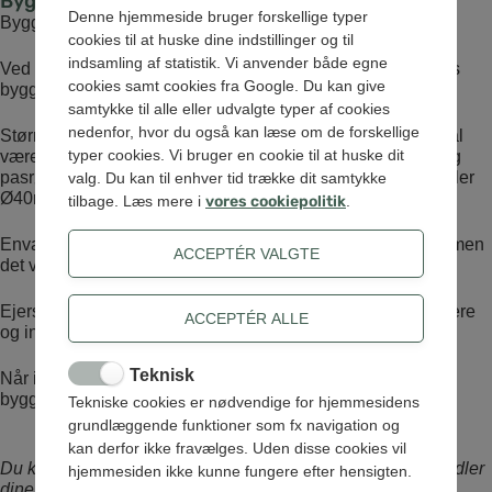
Byggevand
Denne hjemmeside bruger forskellige typer
Byggevandsstik afregnes efter faktiske omkostninger.
cookies til at huske dine indstillinger og til
indsamling af statistik. Vi anvender både egne
Ved bestilling af byggevandsstik, kræver vi, at der monteres
cookies samt cookies fra Google. Du kan give
byggevandsmåler, og at denne monteres i målerbrønd.
samtykke til alle eller udvalgte typer af cookies
nedenfor, hvor du også kan læse om de forskellige
Størrelsen på almindelig målerbrønd op til måler Qn2,5 skal
typer cookies. Vi bruger en cookie til at huske dit
være mindst Ø400mm. Der skal være ventilsæt, omløber og
pasrør på 1”x190mm. Tilslutningen skal være enten Ø32 eller
valg. Du kan til enhver tid trække dit samtykke
Ø40mm.
tilbage. Læs mere i
vores cookiepolitik
.
Envafors kan godt levere og installere denne målerbrønd, men
det vil blive medregnet i de faktiske omkostninger.
Ejers autoriserede VVS-installatør må også gerne selv levere
og installere målerbrønden.
Teknisk
Når installationen er klar, opsætter vores montør
byggevandsmåleren. Se afsnittet øverst på siden.
Tekniske cookies er nødvendige for hjemmesidens
grundlæggende funktioner som fx navigation og
kan derfor ikke fravælges. Uden disse cookies vil
persondatapolitik
Du kan læse i vores
, hvordan vi behandler
hjemmesiden ikke kunne fungere efter hensigten.
dine oplysninger.