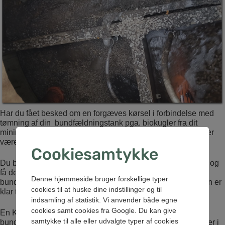
Har du fået besked om en forgæves kørsel i forbindelse med
tømning af din bundfældningstank pga. biokugler fra dit
minirenseanlæg, der er endt i bundfældningstanken, kan der
være noget galt med minirenseanlægget.
Cookiesamtykke
Du bør derfor kontakte leverandøren af dit minirenseanlæg og
få dem til at servicere det. Vi kommer ikke igen og tømmer
Denne hjemmeside bruger forskellige typer
bundfældningstanken, før du har givet os besked om, at den er
cookies til at huske dine indstillinger og til
klar til tømning igen.
indsamling af statistik. Vi anvender både egne
cookies samt cookies fra Google. Du kan give
En KSA-bil kan nemlig ikke håndtere biokuglerne, og
samtykke til alle eller udvalgte typer af cookies
bundfældningstanken skal derfor tømmes med en slamsuger i