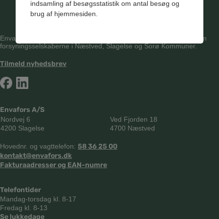
indsamling af besøgsstatistik om antal besøg og
brug af hjemmesiden.
Envafors er et fælles serviceselskab etableret i samarbejde mellem
forsyningsselskaberne i Næstved, Slagelse og Sorø Kommuner.
Tilmeld nyhedsbrev
Envafors A/S
Nordvej 6
Ved Fjorden 18
4200 Slagelse
4700 Næstved
Hovednr. og vagttelefon:
58 36 25 00
kontakt@envafors.dk
Fakturaadresser og EAN-numre
Telefontider
Mandag-torsdag kl. 8-17
Fredag kl. 8-13
Se lukkedage