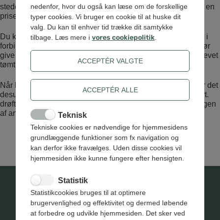
stedet. Prisen for tømning med en slamsuger er højere end en
nedenfor, hvor du også kan læse om de forskellige
Se prisliste
prisen for at få tømt med en KSA-bil.
.
typer cookies. Vi bruger en cookie til at huske dit
valg. Du kan til enhver tid trække dit samtykke
Du kan eventuelt selv rekvirere en tømning med slamsuger i
tilbage. Læs mere i
vores cookiepolitik
.
forbindelse med serviceringen af dit minirenseanlæg. Du bør
give os besked herom, så vi kan registrere, at din tank er blevet
toemningsordning@@envafors.dk
tømt. Skriv til os på
.
Når bundfældningstanken bliver tømt med en slamsuger, er det
desuden vigtigt, at den bliver genfyldt med vand. Du kan evt.
drøfte dette med leverandøren i forbindelse med serviceringen
af anlægget.
Teknisk
Tekniske cookies er nødvendige for hjemmesidens
grundlæggende funktioner som fx navigation og
kan derfor ikke fravælges. Uden disse cookies vil
hjemmesiden ikke kunne fungere efter hensigten.
Statistik
Statistikcookies bruges til at optimere
brugervenlighed og effektivitet og dermed løbende
at forbedre og udvikle hjemmesiden. Det sker ved