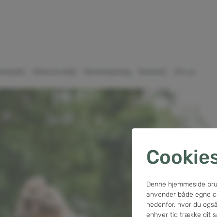
Cookie
Denne hjemmeside bruger 
anvender både egne coo
nedenfor, hvor du også 
enhver tid trække dit 