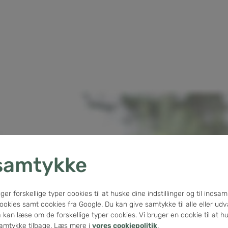
samtykke
forskellige typer cookies til at huske dine indstillinger og til indsamli
kies samt cookies fra Google. Du kan give samtykke til alle eller udv
kan læse om de forskellige typer cookies. Vi bruger en cookie til at hus
samtykke tilbage. Læs mere i
vores cookiepolitik
.