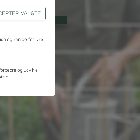
 Envafors Sorø
on og kan derfor ikke
forbedre og udvikle
iden.