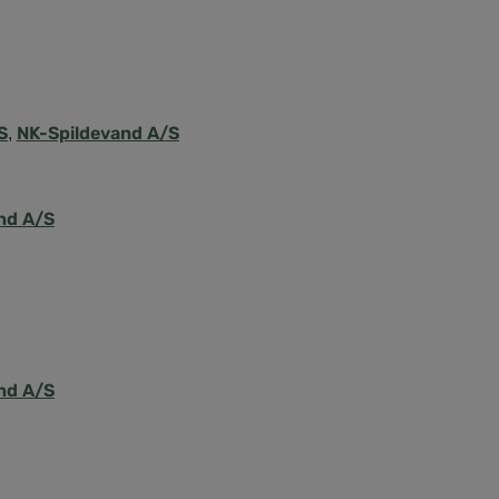
S
NK-Spildevand A/S
,
nd A/S
nd A/S