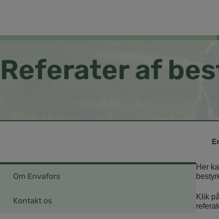
Referater af be
Her ka
Om Envafors
besty
Klik p
Kontakt os
referat