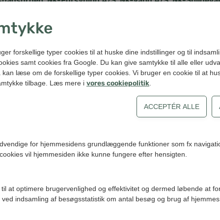
sdagsorden
NK-Forsyning A/S
NK-Vand A/S
NK-Spildeva
,
,
,
 november 2024:
mtykke
sdagsorden
NK-Forsyning A/S
NK-Vand A/S
NK-Spildeva
,
,
,
forskellige typer cookies til at huske dine indstillinger og til indsamling
november 2024:
kies samt cookies fra Google. Du kan give samtykke til alle eller udva
kan læse om de forskellige typer cookies. Vi bruger en cookie til at husk
ors A/S
samtykke tilbage. Læs mere i
vores cookiepolitik
.
 oktober 2024 (ekstraordinært):
rsyning A/S
 oktober 2024 (ekstraordinært):
ødvendige for hjemmesidens grundlæggende funktioner som fx navigatio
rsyning A/S
,
Envafors A/S
cookies vil hjemmesiden ikke kunne fungere efter hensigten.
 september 2024:
sdagsorden
NK-Forsyning A/S
NK-Vand A/S
NK-Spildeva
 til at optimere brugervenlighed og effektivitet og dermed løbende at f
,
,
,
 ved indsamling af besøgsstatistik om antal besøg og brug af hjemmes
september 2024 (ekstraordinært):