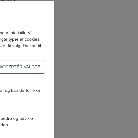
nd A/S
nd A/S
 af statistik. Vi
lgte typer af cookies
e dit valg. Du kan til
n og kan derfor ikke
nd A/S
orbedre og udvikle
iden.