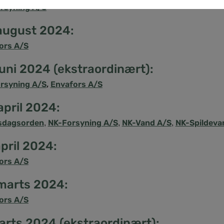
rsyning A/S
 august 2024:
ors A/S
juni 2024 (ekstraordinært):
rsyning A/S
,
Envafors A/S
april 2024:
sdagsorden
NK-Forsyning A/S
NK-Vand A/S
NK-Spildeva
,
,
,
april 2024:
ors A/S
 marts 2024:
ors A/S
arts 2024 (ekstraordinært):