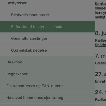
Bestyrelser
Konta
bilage
hensyn
Bestyrelseshonorarer
muligt
Referater af bestyrelsesmøder
8. j
Generalforsamlinger
Fælle
Spild
God selskabsledelse
7. 
Direktion
Fælle
27. 
Regnskaber
Envaf
Fakturaadresser og EAN-numre
24.
Næstved Kommunes ejerstrategi
Fælle