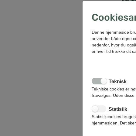
Fælle
21.
Cookiesa
Fælle
Denne hjemmeside bruger 
6. 
anvender både egne coo
nedenfor, hvor du også 
Envaf
enhver tid trække dit 
30.
NK-Fo
Teknisk
23.
Tekniske cookies er n
NK-Fo
fravælges. Uden disse 
11.
Statistik
Fælle
Statistikcookies bruges
hjemmesiden. Det sker
4. 