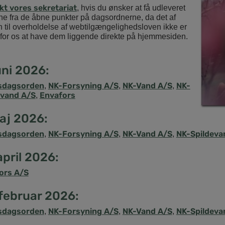
kt vores sekretariat
, hvis du ønsker at få udleveret
ne fra de åbne punkter på dagsordnerne, da det af
 til overholdelse af webtilgængelighedsloven ikke er
 for os at have dem liggende direkte på hjemmesiden.
uni 2026:
sdagsorden
NK-Forsyning A/S
NK-Vand A/S
NK-
,
,
,
evand A/S
Envafors
,
maj 2026:
sdagsorden
NK-Forsyning A/S
NK-Vand A/S
NK-Spildeva
,
,
,
april 2026:
ors A/S
 februar 2026:
sdagsorden
NK-Forsyning A/S
NK-Vand A/S
NK-Spildeva
,
,
,