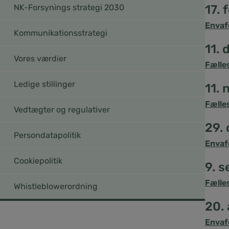
NK-Forsynings strategi 2030
17. 
Envaf
Kommunikationsstrategi
11.
Vores værdier
Fælle
Ledige stillinger
11.
Fælle
Vedtægter og regulativer
29.
Persondatapolitik
Envaf
Cookiepolitik
9. 
Fælle
Whistleblowerordning
20.
Envaf