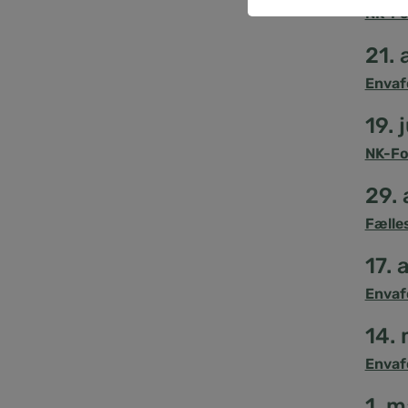
NK-Fo
21.
Envaf
19. 
NK-Fo
29. 
Fælle
17. 
Envaf
14.
Envaf
1. m