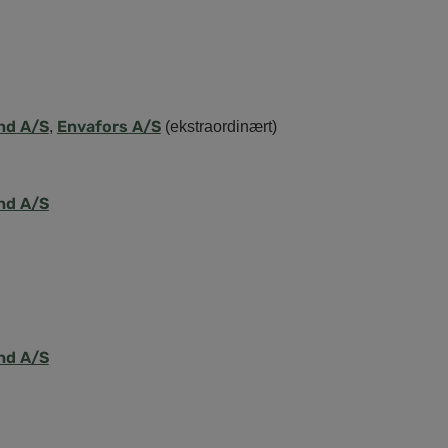
nd A/S
Envafors A/S
,
(ekstraordinært)
nd A/S
nd A/S