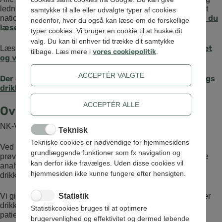
Jupiterdatabasen
ledningsnet er tilgængelige i
, der er det
samtykke til alle eller udvalgte typer af cookies
hvordan du
nationale arkiv for geologi og vandanalyser. Læs,
nedenfor, hvor du også kan læse om de forskellige
læser en vandanalyse
.
typer cookies. Vi bruger en cookie til at huske dit
valg. Du kan til enhver tid trække dit samtykke
rapport om vores vandkvalitet
Læs mere i vores samlede
tilbage. Læs mere i
vores cookiepolitik
.
og vandforsyningsanlæg 2025
.
Der er aldrig fundet rester af pesticider i NK-Forsynings
drikkevand
.
Overskridelser
NK-Vand har ikke haft nogen overskridelser.
Teknisk
Tekniske cookies er nødvendige for hjemmesidens
Ved hver overskridelse leder vi efter årsagen til den dårlige
grundlæggende funktioner som fx navigation og
prøve. Alle overskridelser følges tæt, og vi tager opfølgende
kan derfor ikke fravælges. Uden disse cookies vil
analyser, indtil drikkevandet igen overholder
hjemmesiden ikke kunne fungere efter hensigten.
drikkevandskravene.
Vi giver kommunen besked, hvis en analyse ikke overholder
Statistik
drikkevandskravene. Hvis kommunen og Styrelsen for
Statistikcookies bruges til at optimere
patientsikkerhed vurderer, at vandet kan udgøre en
brugervenlighed og effektivitet og dermed løbende