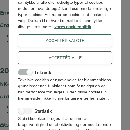
samtykke til alle eller udvalgte typer af cookies
nedenfor, hvor du også kan læse om de forskellige
Envafors
typer cookies. Vi bruger en cookie til at huske dit
valg. Du kan til enhver tid trække dit samtykke
Ordinær generalforsamling 3. juni
tilbage. Læs mere i
vores cookiepolitik
.
Indkaldelse
Referat
2024
Teknisk
Tekniske cookies er nødvendige for hjemmesidens
NK-Forsyning
grundlæggende funktioner som fx navigation og
kan derfor ikke fravælges. Uden disse cookies vil
Ordinær generalforsamling 4. juni
hjemmesiden ikke kunne fungere efter hensigten.
Indkaldelse
Statistik
Referat
Statistikcookies bruges til at optimere
Ekstraordinær generalforsamling 12. december
brugervenlighed og effektivitet og dermed løbende