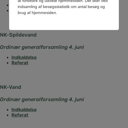
at forbedre og udvikle hjemmesiden. Det sker ved
Indkaldelse
indsamling af besøgsstatistik om antal besøg og
Referat
brug af hjemmesiden.
NK-Spildevand
Ordinær generalforsamling 4. juni
Indkaldelse
Referat
NK-Vand
Ordinær generalforsamling 4. juni
Indkaldelse
Referat