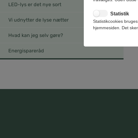
LED-lys er det nye sort
yderlig
Statistik
Vi har
Vi udnytter de lyse nætter
Statistikcookies bruges
slamaf
hjemmesiden. Det sker
derfor
Hvad kan jeg selv gøre?
en sty
Energispareråd