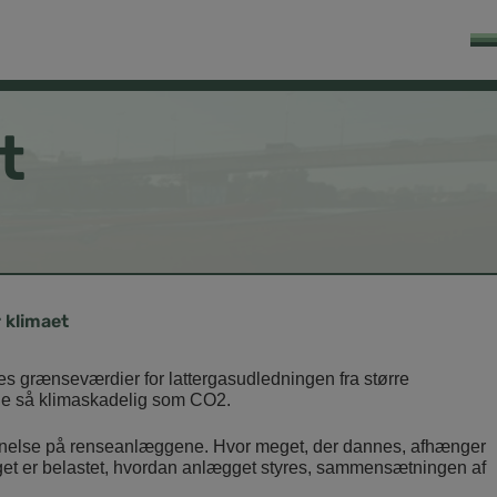
t
r klimaet
tes grænseværdier for lattergasudledningen fra større
nge så klimaskadelig som CO2.
jernelse på renseanlæggene. Hvor meget, der dannes, afhænger
get er belastet, hvordan anlægget styres, sammensætningen af