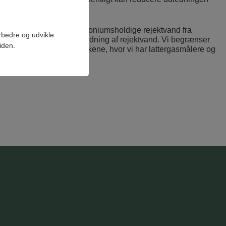
behandler det stærkt ammoniumsholdige rejektvand fra
orbedre og udvikle
rgas ved særligt høj tilledning af rejektvand. Vi begrænser
iden.
nd renses så i procestankene, hvor vi har lattergasmålere og