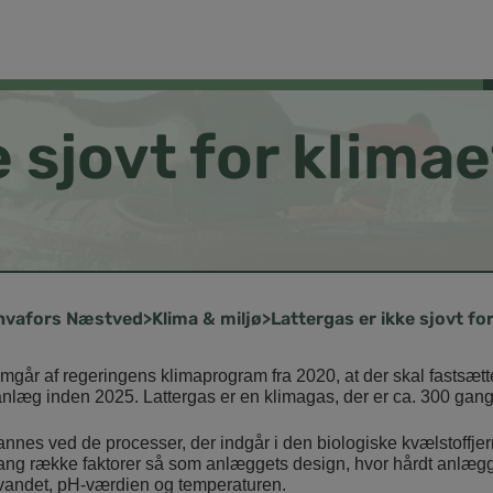
 sjovt for klimae
Næstved
Klima & miljø
Lattergas er ikke sjovt fo
emgår af regeringens klimaprogram fra 2020, at der skal fastsæt
nlæg inden 2025. Lattergas er en klimagas, der er ca. 300 ga
nnes ved de processer, der indgår i den biologiske kvælstoff
lang række faktorer så som anlæggets design, hvor hårdt anlæg
vandet, pH-værdien og temperaturen.