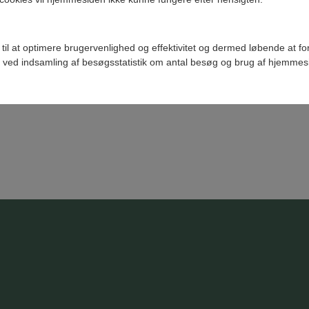
ere i fremtiden.
 også målt lattergasudledningen i vores ARP-tank. Denne tank 
 til at optimere brugervenlighed og effektivitet og dermed løbende at f
vandingen. Undersøgelsen viste, at der her kun blev dannet latte
 ved indsamling af besøgsstatistik om antal besøg og brug af hjemmes
 tilledningen til denne tank. Den overskydende mængde rejektva
ring, der kan håndtere og begrænse lattergasdannelsen.