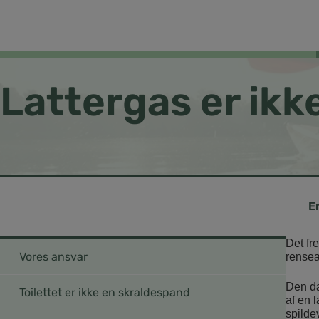
Lattergas er ikke
Det fr
Vores ansvar
rensea
Den da
Toilettet er ikke en skraldespand
af en 
spilde