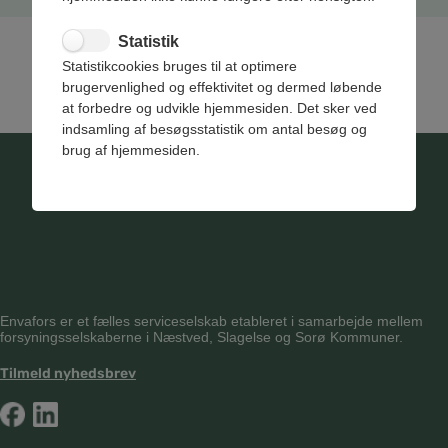
Statistik
Statistikcookies bruges til at optimere
brugervenlighed og effektivitet og dermed løbende
at forbedre og udvikle hjemmesiden. Det sker ved
indsamling af besøgsstatistik om antal besøg og
brug af hjemmesiden.
Envafors er et fælles serviceselskab etableret i samarbejde mellem
forsyningsselskaberne i Næstved, Slagelse og Sorø Kommuner.
Tilmeld nyhedsbrev