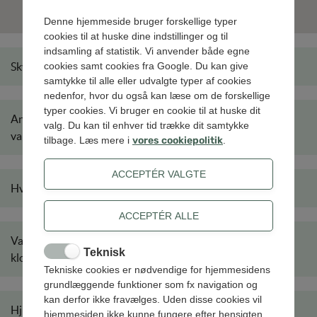
Denne hjemmeside bruger forskellige typer
cookies til at huske dine indstillinger og til
indsamling af statistik. Vi anvender både egne
Skyttemarksvej: Udskiftning af vandledninger
cookies samt cookies fra Google. Du kan give
samtykke til alle eller udvalgte typer af cookies
nedenfor, hvor du også kan læse om de forskellige
typer cookies. Vi bruger en cookie til at huske dit
Anemonevej, Irisvej og Bellisvej: Udskiftning af kloak- og
valg. Du kan til enhver tid trække dit samtykke
vandledninger
tilbage. Læs mere i
vores cookiepolitik
.
Hvedevænget: Udskiftning af vand- og kloakledninger
Valmuevej, Violvej, Rosenvej og Tulipanvej: Udskiftning af
Teknisk
kloak- og vandledninger
Tekniske cookies er nødvendige for hjemmesidens
grundlæggende funktioner som fx navigation og
kan derfor ikke fravælges. Uden disse cookies vil
Hjulebæk: Afskæring af spildevand
hjemmesiden ikke kunne fungere efter hensigten.