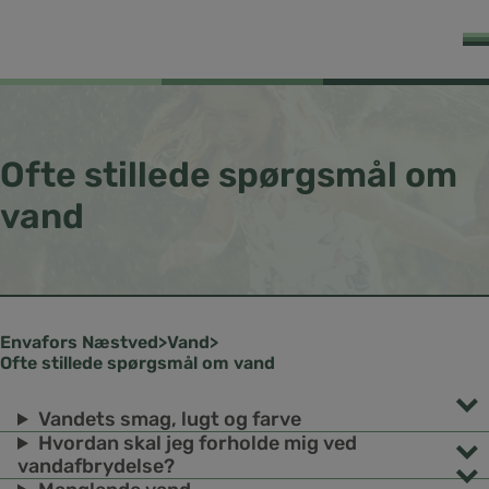
Ofte stillede spørgsmål om
vand
Næstved
Vand
Ofte stillede spørgsmål om vand
Vandets smag, lugt og farve
Hvordan skal jeg forholde mig ved
vandafbrydelse?
Vandet smager eller lugter anderledes
Hvis vandet smager af metal, kan det være et tegn på forhøjet
Har vi være nødt til at afbryde for vandet til din ejendom i