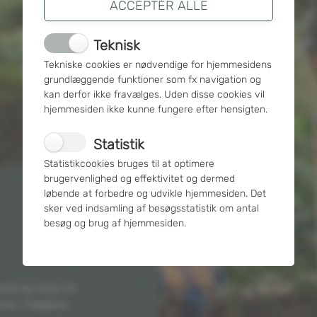
Gå til Envafors Slagelse
Teknisk
Tekniske cookies er nødvendige for hjemmesidens
grundlæggende funktioner som fx navigation og
kan derfor ikke fravælges. Uden disse cookies vil
hjemmesiden ikke kunne fungere efter hensigten.
Gå til Envafors Sorø
Statistik
Statistikcookies bruges til at optimere
brugervenlighed og effektivitet og dermed
Sitemap
løbende at forbedre og udvikle hjemmesiden. Det
sker ved indsamling af besøgsstatistik om antal
besøg og brug af hjemmesiden.